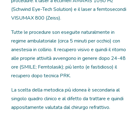
procedure: il laser a eccimeri AMARIS 1050 Hz
(Schwind Eye-Tech Solution) e il laser a femtosecondi
VISUMAX 800 (Zeiss).
Tutte le procedure son eseguite naturalmente in
regime ambulatoriale (circa 5 minuti per occhio) con
anestesia in collirio. Il recupero visivo e quindi il ritorno
alle proprie attività avvengono in genere dopo 24-48
ore (SMILE; Femtolasik); più lento (e fastidioso) il
recupero dopo tecnica PRK.
La scelta della metodica più idonea è secondaria al
singolo quadro clinico e al difetto da trattare e quindi
appositamente valutata dal chirurgo refrattivo.