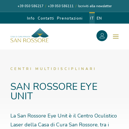
+39 050 586217
/
+39 050 586111
/
Iscriviti alla newsletter
Info
Contatti
Prenotazioni
IT
EN
f
Search
Search
for:
CENTRI MULTIDISCIPLINARI
SAN ROSSORE EYE
UNIT
CASA DI CURA
I NOSTRI MEDICI
La San Rossore Eye Unit è il Centro Oculistico
Laser della Casa di Cura San Rossore, tra i
DIAGNOSI E CURA