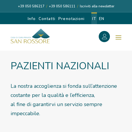
+39 050 586217
/
+39 050 586111
/
Iscriviti alla newsletter
Info
Contatti
Prenotazioni
IT
EN
f
RICOVERI
PAZIENTI NAZIONALI
Search
Search
for:
La nostra accoglienza si fonda sull’attenzione
costante per la qualità e l’efficienza,
CASA DI CURA
al fine di garantirvi un servizio sempre
impeccabile.
I NOSTRI MEDICI
DIAGNOSI E CURA