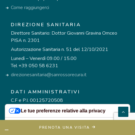
Come raggiungerci
DIREZIONE SANITARIA
Direttore Sanitario: Dottor Giovanni Gravina Omceo
PISA n. 2301
Autorizzazione Sanitaria n. 51 del 12/10/2021
Lunedì – Venerdì 09.00 / 15.00
Tel +39 050 58 6231
direzionesanitaria@sanrossorecura.it
DATI AMMINISTRATIVI
C.F e P.I. 00125720508
REA n. 48945
Le tue preferenze relative alla privacy
Cap.Soc. €209.524,00
CASA DI CURA
Informativa sulla raccolta
PRENOTA UNA VISITA
La Nostra Storia