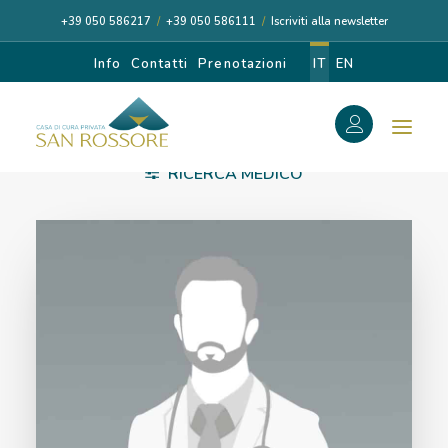
+39 050 586217
/
+39 050 586111
/
Iscriviti alla newsletter
Info
Contatti
Prenotazioni
IT
EN
f
RICERCA MEDICO
Search
Search
for:
CASA DI CURA
I NOSTRI MEDICI
DIAGNOSI E CURA