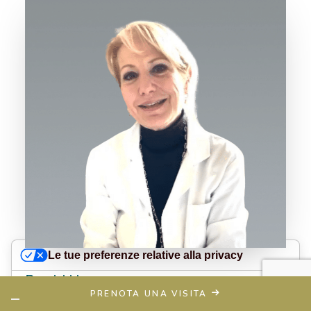
Le tue preferenze relative alla privacy
Bazzichi Laura
Informativa sulla raccolta
PRENOTA UNA VISITA
Reumatologia