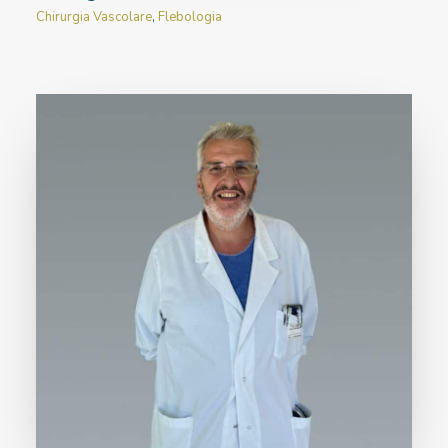
Chirurgia Vascolare
,
Flebologia