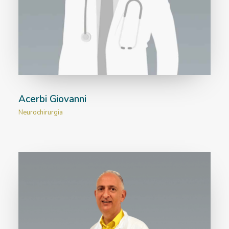
RICOVERI
PATOLOGIE
NEWS
FORMAZIONE
Acerbi Giovanni
Neurochirurgia