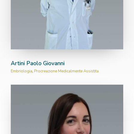
RICOVERI
PATOLOGIE
NEWS
FORMAZIONE
Artini Paolo Giovanni
Embriologia
,
Procreazione Medicalmente Assistita