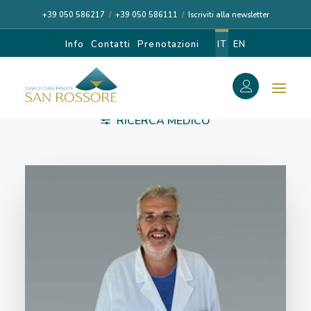
+39 050 586217
/
+39 050 586111
/
Iscriviti alla newsletter
Info
Contatti
Prenotazioni
IT
EN
f
RICERCA MEDICO
EMBRIOLOGIA
Search
Search
for:
CASA DI CURA
I NOSTRI MEDICI
DIAGNOSI E CURA