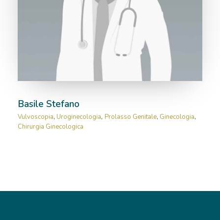
RICOVERI
PATOLOGIE
NEWS
FORMAZIONE
Basile Stefano
Vulvoscopia
,
Uroginecologia
,
Prolasso Genitale
,
Ginecologia
,
Chirurgia Ginecologica