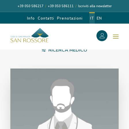
+39 050 586217
/
+39 050 586111
/
Iscriviti alla newsletter
Info
Contatti
Prenotazioni
IT
EN
f
RICERCA MEDICO
VULVOSCOPIA
Search
Search
for:
CASA DI CURA
I NOSTRI MEDICI
DIAGNOSI E CURA