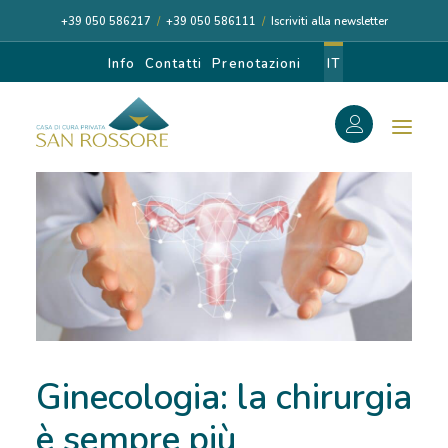
+39 050 586217
/
+39 050 586111
/
Iscriviti alla newsletter
Info
Contatti
Prenotazioni
IT
f
Search
Search
for:
CASA DI CURA
Ginecologia: la chirurgia
I NOSTRI MEDICI
è sempre più
DIAGNOSI E CURA