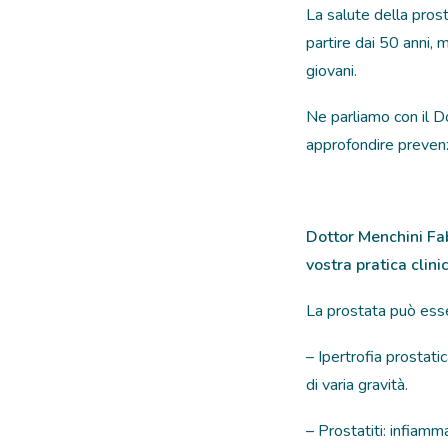
La salute della pros
partire dai 50 anni, 
giovani.
Ne parliamo con il
Do
approfondire prevenzi
Dottor Menchini Fab
vostra pratica clini
La prostata può esse
– Ipertrofia prostati
di varia gravità.
– Prostatiti: infiamm