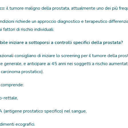
co: il tumore maligno della prostata, attualmente uno dei più freq
izioni richiede un approccio diagnostico e terapeutico differenzia
fattori di rischio individuali.
le iniziare a sottoporsi a controlli specifici della prostata?
azionali consigliano di iniziare lo screening per il tumore della pros
e generale, e anticipare ai 45 anni nei soggetti a rischio aumenta
er carcinoma
prostatico
).
co comprende:
o-rettale,
A (antigene prostatico specifico) nel sangue,
dimenti ecografici.