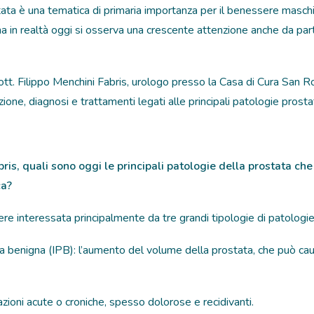
tata è una tematica di primaria importanza per il benessere maschi
ma in realtà oggi si osserva una crescente attenzione anche da part
tt. Filippo Menchini Fabris
, urologo presso la Casa di Cura San R
one, diagnosi e trattamenti legati alle principali patologie prosta
ris, quali sono oggi le principali patologie della prostata che
ca?
re interessata principalmente da tre grandi tipologie di patologie
ca benigna (IPB): l’aumento del volume della prostata, che può cau
azioni acute o croniche, spesso dolorose e recidivanti.