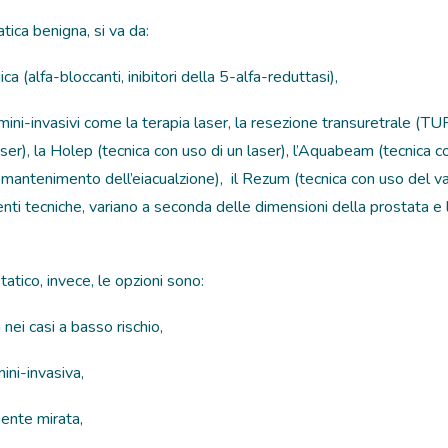
atica benigna, si va da:
a (alfa-bloccanti, inibitori della 5-alfa-reduttasi),
mini-invasivi come la terapia laser, la resezione transuretrale (TU
aser), la Holep (tecnica con uso di un laser), l’Aquabeam (tecnica 
il mantenimento dell’eiacualzione), il Rezum (tecnica con uso del 
erenti tecniche, variano a seconda delle dimensioni della prostata e 
tatico, invece, le opzioni sono:
 nei casi a basso rischio,
mini-invasiva,
ente mirata,