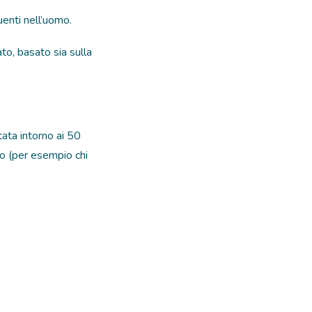
uenti nell’uomo.
to, basato sia sulla
tata intorno ai 50
to (per esempio chi