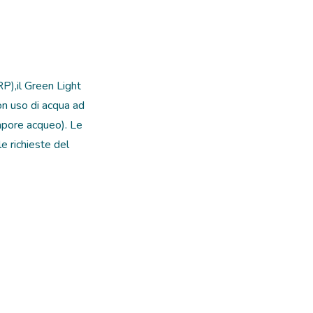
RP),il Green Light
con uso di acqua ad
vapore acqueo). Le
le richieste del