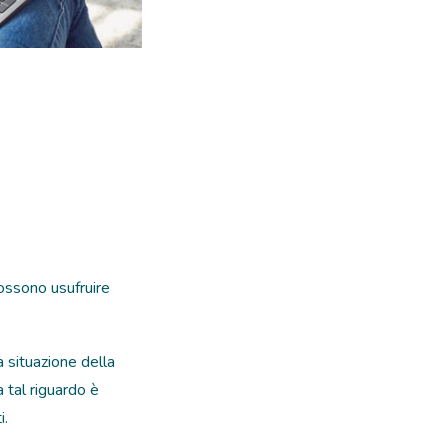
ossono usufruire
a situazione della
a tal riguardo è
i.