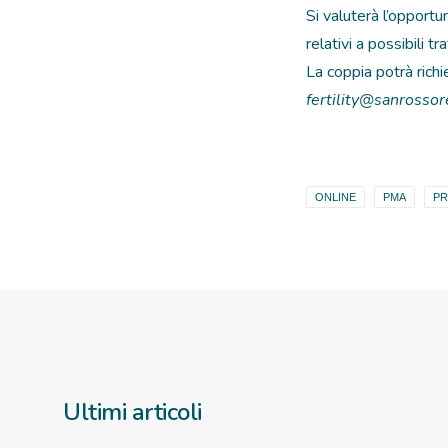
Si valuterà l’opportu
relativi a possibili tr
La coppia potrà rich
fertility@sanrossor
ONLINE
PMA
PR
Ultimi articoli