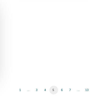
1
…
3
4
5
6
7
…
13