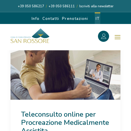
+39 050 586217
/
+39 050 586111
/
Iscriviti alla newsletter
Info
Contatti
Prenotazioni
IT
f
Search
Search
for:
CASA DI CURA
Teleconsulto online per
I NOSTRI MEDICI
Procreazione Medicalmente
DIAGNOSI E CURA
Assistita