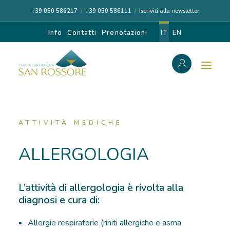
+39 050 586217
/
+39 050 586111
/
Iscriviti alla newsletter
Info
Contatti
Prenotazioni
IT
EN
f
Search
Search
for:
ATTIVITÀ MEDICHE
ALLERGOLOGIA
CASA DI CURA
L’attività di allergologia è rivolta alla
diagnosi e cura di:
I NOSTRI MEDICI
Allergie respiratorie (riniti allergiche e asma
DIAGNOSI E CURA