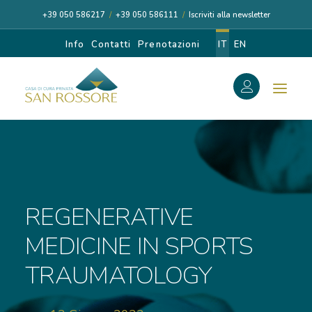
+39 050 586217
/
+39 050 586111
/
Iscriviti alla newsletter
Info
Contatti
Prenotazioni
IT
EN
f
Search
Search
for:
REGENERATIVE
CASA DI CURA
MEDICINE IN SPORTS
TRAUMATOLOGY
I NOSTRI MEDICI
DIAGNOSI E CURA