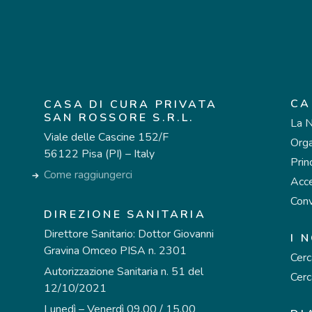
CA
CASA DI CURA PRIVATA
SAN ROSSORE S.R.L.
La N
Viale delle Cascine 152/F
Org
56122 Pisa (PI) – Italy
Prin
Come raggiungerci
Acce
Conv
DIREZIONE SANITARIA
Direttore Sanitario: Dottor Giovanni
I 
Gravina Omceo PISA n. 2301
Cer
Autorizzazione Sanitaria n. 51 del
Cerc
12/10/2021
Lunedì – Venerdì 09.00 / 15.00