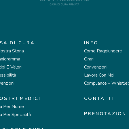
SA DI CURA
INFO
ostra Storia
Come Raggiungerci
anigramma
Orari
cipi E Valori
Convenzioni
ssibilità
Lavora Con Noi
enzioni
Compliance – Whistle
NOSTRI MEDICI
CONTATTI
ca Per Nome
PRENOTAZIONI
a Per Specialità