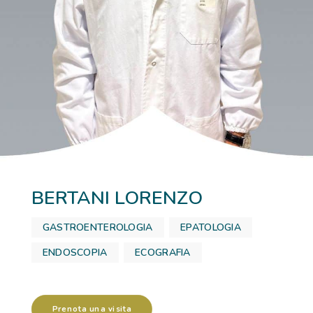
RICOVERI
PATOLOGIE
NEWS
FORMAZIONE
BERTANI LORENZO
GASTROENTEROLOGIA
,
EPATOLOGIA
,
ENDOSCOPIA
,
ECOGRAFIA
Prenota una visita