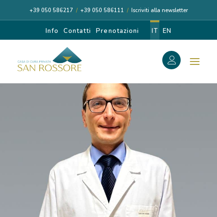
+39 050 586217
/
+39 050 586111
/
Iscriviti alla newsletter
Info
Contatti
Prenotazioni
IT
EN
f
Search
Search
for:
CASA DI CURA
I NOSTRI MEDICI
DIAGNOSI E CURA