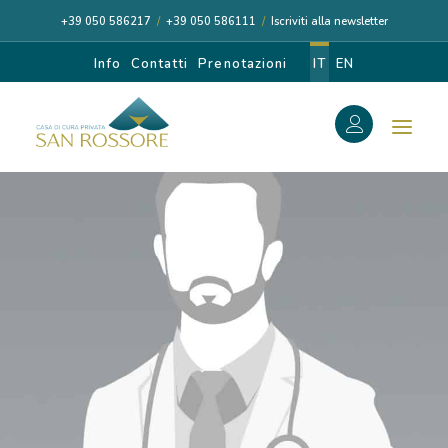
+39 050 586217
/
+39 050 586111
/
Iscriviti alla newsletter
Info
Contatti
Prenotazioni
IT
EN
f
Search
Search
for:
CASA DI CURA
I NOSTRI MEDICI
DIAGNOSI E CURA