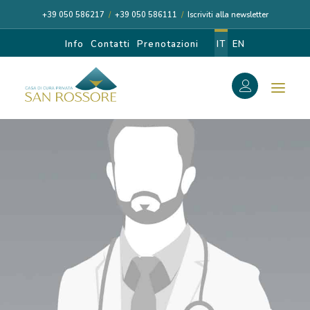
+39 050 586217
/
+39 050 586111
/
Iscriviti alla newsletter
Info
Contatti
Prenotazioni
IT
EN
f
Search
Search
for:
CASA DI CURA
I NOSTRI MEDICI
DIAGNOSI E CURA