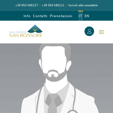
+39 050 586217
/
+39 050 586111
/
Iscriviti alla newsletter
Info
Contatti
Prenotazioni
IT
EN
f
Search
Search
for:
CASA DI CURA
I NOSTRI MEDICI
DIAGNOSI E CURA