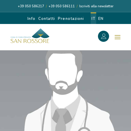
+39 050 586217
/
+39 050 586111
/
Iscriviti alla newsletter
Info
Contatti
Prenotazioni
IT
EN
f
Search
Search
for:
CASA DI CURA
I NOSTRI MEDICI
DIAGNOSI E CURA