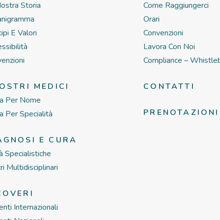
ostra Storia
Come Raggiungerci
anigramma
Orari
cipi E Valori
Convenzioni
ssibilità
Lavora Con Noi
enzioni
Compliance – Whistle
NOSTRI MEDICI
CONTATTI
ca Per Nome
PRENOTAZIONI
a Per Specialità
AGNOSI E CURA
à Specialistiche
ri Multidisciplinari
COVERI
enti Internazionali