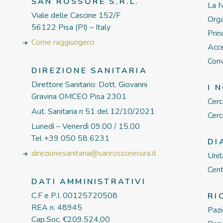
SAN ROSSORE S.R.L.
La N
Viale delle Cascine 152/F
Org
56122 Pisa (PI) – Italy
Prin
Come raggiungerci
Acce
Conv
DIREZIONE SANITARIA
Direttore Sanitario: Dott. Giovanni
I 
Gravina OMCEO Pisa 2301
Cer
Aut. Sanitaria n 51 del 12/10/2021
Cerc
Lunedì – Venerdì 09.00 / 15.00
Tel +39 050 58 6231
DI
direzionesanitaria@sanrossorecura.it
Unit
Cent
DATI AMMINISTRATIVI
C.F e P.I. 00125720508
RI
REA n. 48945
Pazi
Cap.Soc. €209.524,00