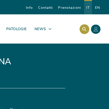
Info
Contatti
Prenotazioni
IT
EN
Search Butto
Search for:
PATOLOGIE
NEWS
INA