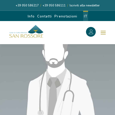
+39 050 586217
/
+39 050 586111
/
Iscriviti alla newsletter
Info
Contatti
Prenotazioni
IT
f
Search
Search
for:
CASA DI CURA
I NOSTRI MEDICI
DIAGNOSI E CURA