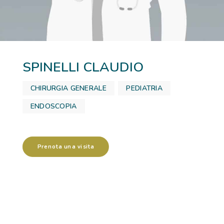
RICOVERI
PATOLOGIE
SPINELLI CLAUDIO
NEWS
CHIRURGIA GENERALE
,
PEDIATRIA
,
FORMAZIONE
ENDOSCOPIA
Prenota una visita