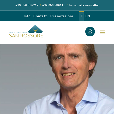
+39 050 586217
/
+39 050 586111
/
Iscriviti alla newsletter
Info
Contatti
Prenotazioni
IT
EN
f
Search
Search
for:
CASA DI CURA
I NOSTRI MEDICI
DIAGNOSI E CURA