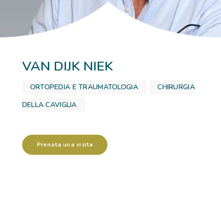
RICOVERI
PATOLOGIE
VAN DIJK NIEK
NEWS
ORTOPEDIA E TRAUMATOLOGIA
,
CHIRURGIA
FORMAZIONE
DELLA CAVIGLIA
Prenota una visita