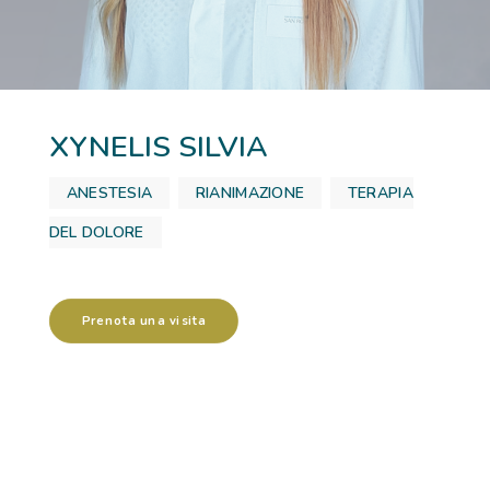
RICOVERI
PATOLOGIE
XYNELIS SILVIA
NEWS
ANESTESIA
,
RIANIMAZIONE
,
TERAPIA
FORMAZIONE
DEL DOLORE
Prenota una visita