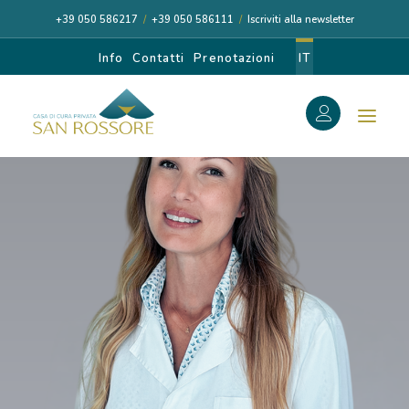
+39 050 586217
/
+39 050 586111
/
Iscriviti alla newsletter
Info
Contatti
Prenotazioni
IT
f
Search
Search
for:
CASA DI CURA
I NOSTRI MEDICI
DIAGNOSI E CURA