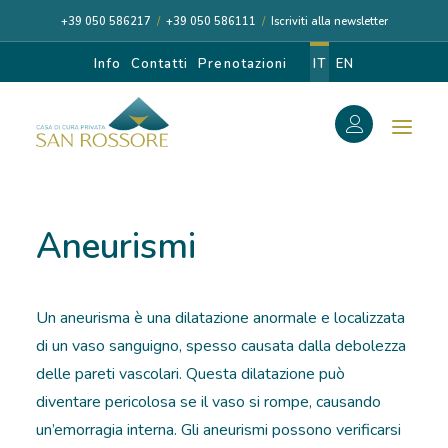
+39 050 586217
/
+39 050 586111
/
Iscriviti alla newsletter
Info
Contatti
Prenotazioni
IT
EN
f
Search
Search
Aneurismi
for:
Un aneurisma è una dilatazione anormale e localizzata
CASA DI CURA
di un vaso sanguigno, spesso causata dalla debolezza
delle pareti vascolari. Questa dilatazione può
I NOSTRI MEDICI
diventare pericolosa se il vaso si rompe, causando
un’emorragia interna. Gli aneurismi possono verificarsi
DIAGNOSI E CURA