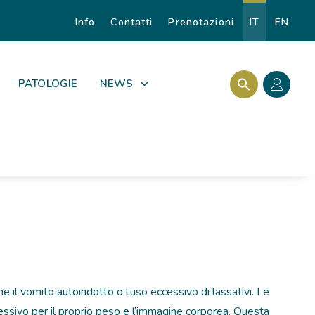
Info
Contatti
Prenotazioni
IT
EN
Search Butto
Search for:
PATOLOGIE
NEWS
e il vomito autoindotto o l’uso eccessivo di lassativi. Le
ssivo per il proprio peso e l’immagine corporea. Questa