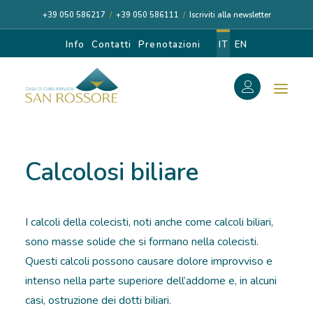
+39 050 586217
/
+39 050 586111
/
Iscriviti alla newsletter
Info
Contatti
Prenotazioni
IT
EN
f
Search
Search
Calcolosi biliare
for:
I calcoli della colecisti, noti anche come calcoli biliari,
CASA DI CURA
sono masse solide che si formano nella colecisti.
Questi calcoli possono causare dolore improvviso e
I NOSTRI MEDICI
intenso nella parte superiore dell’addome e, in alcuni
casi, ostruzione dei dotti biliari.
DIAGNOSI E CURA