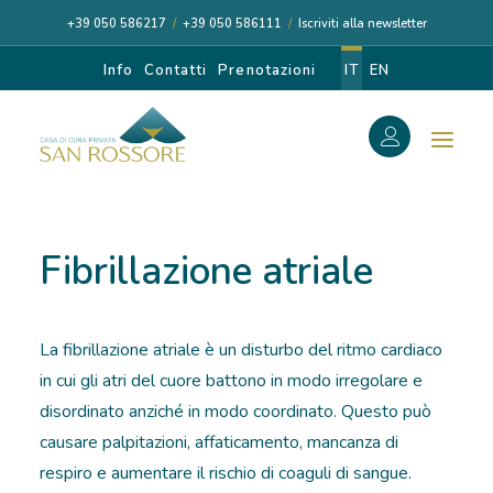
+39 050 586217
/
+39 050 586111
/
Iscriviti alla newsletter
Info
Contatti
Prenotazioni
IT
EN
f
Search
Search
Fibrillazione atriale
for:
La fibrillazione atriale è un disturbo del ritmo cardiaco
CASA DI CURA
in cui gli atri del cuore battono in modo irregolare e
disordinato anziché in modo coordinato. Questo può
I NOSTRI MEDICI
causare palpitazioni, affaticamento, mancanza di
respiro e aumentare il rischio di coaguli di sangue.
DIAGNOSI E CURA