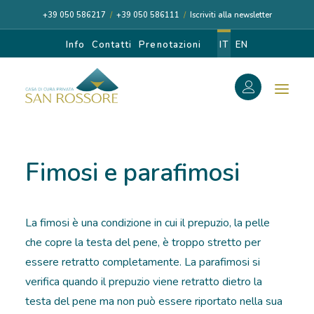
+39 050 586217
/
+39 050 586111
/
Iscriviti alla newsletter
Info
Contatti
Prenotazioni
IT
EN
f
Search
Search
Fimosi e parafimosi
for:
La fimosi è una condizione in cui il prepuzio, la pelle
CASA DI CURA
che copre la testa del pene, è troppo stretto per
essere retratto completamente. La parafimosi si
I NOSTRI MEDICI
verifica quando il prepuzio viene retratto dietro la
testa del pene ma non può essere riportato nella sua
DIAGNOSI E CURA