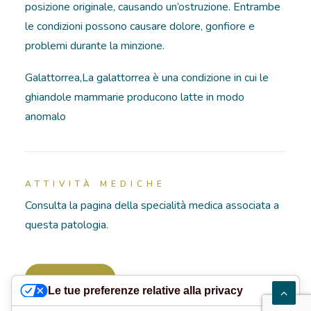
posizione originale, causando un’ostruzione. Entrambe
le condizioni possono causare dolore, gonfiore e
RICOVERI
problemi durante la minzione.
PATOLOGIE
Galattorrea,La galattorrea è una condizione in cui le
ghiandole mammarie producono latte in modo
NEWS
anomalo
FORMAZIONE
ATTIVITÀ MEDICHE
Consulta la pagina della specialità medica associata a
questa patologia.
Andrologia
Le tue preferenze relative alla privacy