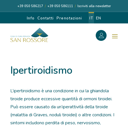
+39 050 586217
/
+39 050 586111
/
Iscriviti alla newsletter
Info
Contatti
Prenotazioni
IT
EN
f
Search
Search
Ipertiroidismo
for:
L’ipertiroidismo è una condizione in cui la ghiandola
CASA DI CURA
tiroide produce eccessive quantità di ormoni tiroidei.
Può essere causato da un’iperattività della tiroide
I NOSTRI MEDICI
(malattia di Graves, noduli tiroidei) o altre condizioni. I
sintomi includono perdita di peso, nervosismo,
DIAGNOSI E CURA