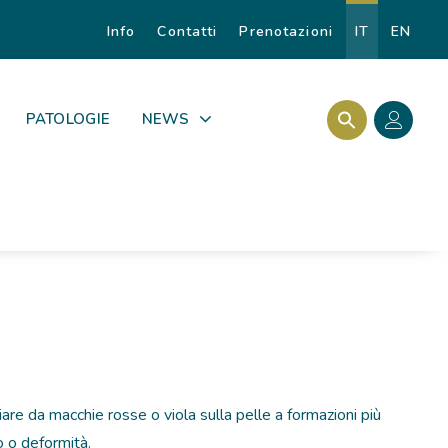
Info
Contatti
Prenotazioni
IT
EN
Search Butto
Search for:
PATOLOGIE
NEWS
are da macchie rosse o viola sulla pelle a formazioni più
 o deformità.