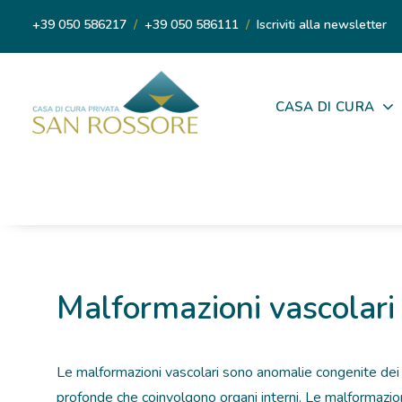
+39 050 586217
/
+39 050 586111
/
Iscriviti alla newsletter
CASA DI CURA
Malformazioni vascolari
Le malformazioni vascolari sono anomalie congenite dei v
profonde che coinvolgono organi interni. Le malformazi