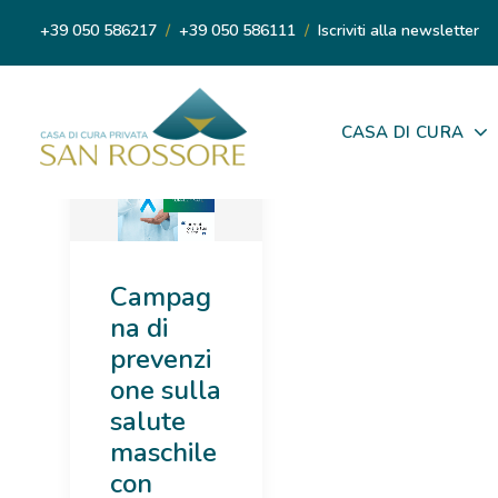
+39 050 586217
/
+39 050 586111
/
Iscriviti alla newsletter
CASA DI CURA
Campag
na di
prevenzi
one sulla
salute
maschile
con