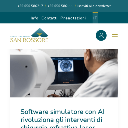
+39 050 586217
/
+39 050 586111
/
Iscriviti alla newsletter
Info
Contatti
Prenotazioni
IT
f
Search
Search
for:
CASA DI CURA
Software simulatore con AI
I NOSTRI MEDICI
rivoluziona gli interventi di
DIAGNOSI E CURA
chirurgia refrattiva laser