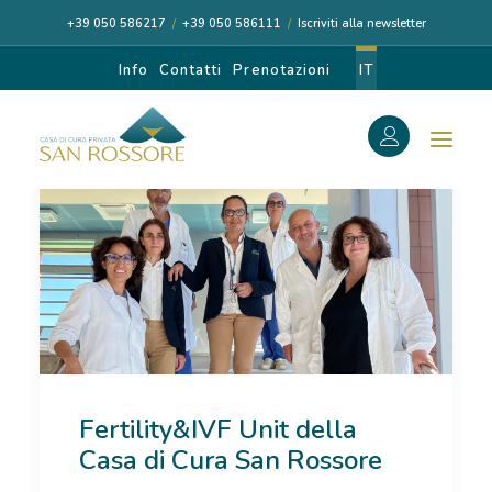
+39 050 586217
/
+39 050 586111
/
Iscriviti alla newsletter
Info
Contatti
Prenotazioni
IT
f
Search
Search
for:
CASA DI CURA
Fertility&IVF Unit della
I NOSTRI MEDICI
Casa di Cura San Rossore
DIAGNOSI E CURA