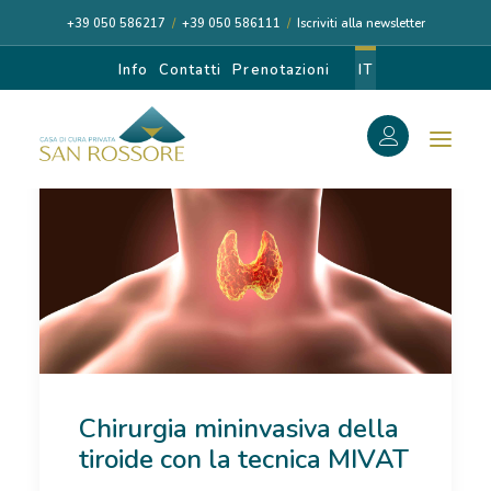
+39 050 586217
/
+39 050 586111
/
Iscriviti alla newsletter
Info
Contatti
Prenotazioni
IT
f
Search
Search
for:
CASA DI CURA
Chirurgia mininvasiva della
I NOSTRI MEDICI
tiroide con la tecnica MIVAT
DIAGNOSI E CURA