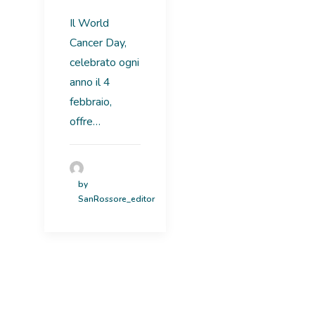
Il World
Cancer Day,
celebrato ogni
anno il 4
febbraio,
offre…
by
SanRossore_editor