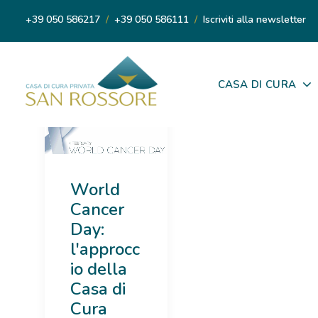
+39 050 586217
/
+39 050 586111
/
Iscriviti alla newsletter
CASA DI CURA
World
Cancer
Day:
l'approcc
io della
Casa di
Cura