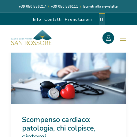
+39 050 586217
/
+39 050 586111
/
Iscriviti alla newsletter
Info
Contatti
Prenotazioni
IT
f
Search
Search
for:
CASA DI CURA
Scompenso cardiaco:
I NOSTRI MEDICI
patologia, chi colpisce,
DIAGNOSI E CURA
sintomi