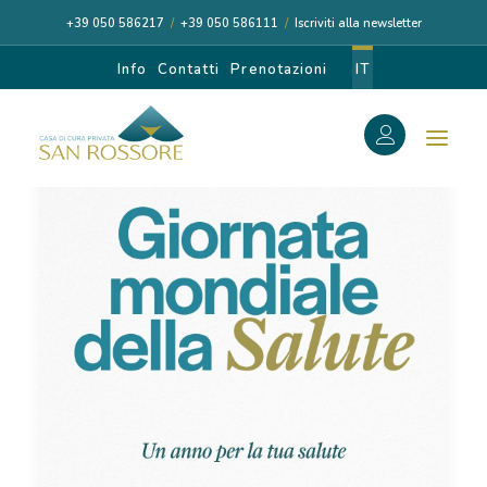
+39 050 586217
/
+39 050 586111
/
Iscriviti alla newsletter
Info
Contatti
Prenotazioni
IT
f
Search
Search
for:
CASA DI CURA
I NOSTRI MEDICI
DIAGNOSI E CURA