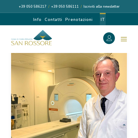
+39 050 586217
/
+39 050 586111
/
Iscriviti alla newsletter
Info
Contatti
Prenotazioni
IT
f
Search
Search
for:
CASA DI CURA
I NOSTRI MEDICI
DIAGNOSI E CURA