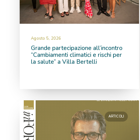
San Rossore InForma
Cerca
Agosto 5, 2026
Grande partecipazione all’incontro
“Cambiamenti climatici e rischi per
la salute” a Villa Bertelli
Per data
Agosto 2026
Giugno 2026
Maggio 2026
Aprile 2026
Marzo 2026
Febbraio 2026
Gennaio 2026
ARTICOLI
Dicembre 2025
Ottobre 2025
Agosto 2025