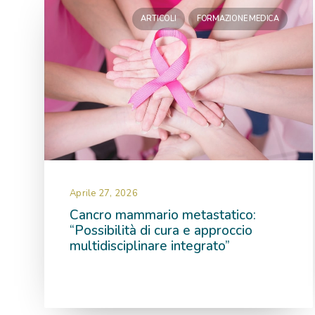
Ottobre 2020
Giugno 2020
ARTICOLI
FORMAZIONE MEDICA
Maggio 2020
Febbraio 2020
Gennaio 2020
Dicembre 2019
Novembre 2019
Ottobre 2019
Settembre 2019
Luglio 2019
Febbraio 2019
Gennaio 2019
Aprile 27, 2026
Cancro mammario metastatico:
Dicembre 2018
“Possibilità di cura e approccio
Novembre 2018
multidisciplinare integrato”
Ottobre 2018
Settembre 2018
Agosto 2018
Giugno 2017