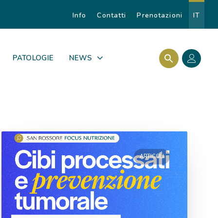
Info
Contatti
Prenotazioni
IT
Search Butto
Search for:
PATOLOGIE
NEWS
ARTICOLI