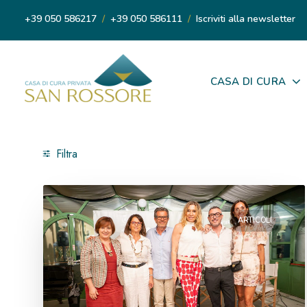
+39 050 586217
/
+39 050 586111
/
Iscriviti alla newsletter
CASA DI CURA
Filtra
Per tipo
ARTICOLI
Articoli
Formazione medica
Formazione medico-sportiva
Il Medico Risponde
Rassegna stampa