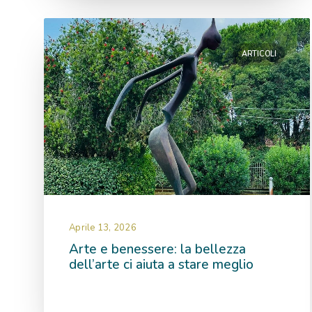
Tags
ARTICOLI
1984
22 aprile
Acqua
Alimentazione
Allattamento
Alzheimer
Anticorpi Monoclonali
Anziani
Apnee
Aprile 13, 2026
Arte e benessere: la bellezza
Apnee Notturne
Aritmie
dell’arte ci aiuta a stare meglio
Aritmologia