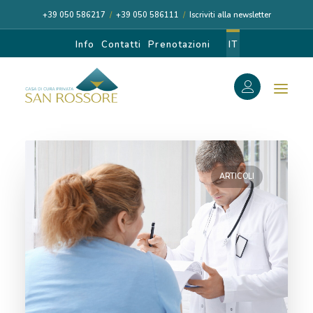
+39 050 586217
/
+39 050 586111
/
Iscriviti alla newsletter
Info
Contatti
Prenotazioni
IT
f
Filtra
Resetta ricerca
Mini-invasiva
Search
Search
for:
ARTICOLI
CASA DI CURA
I NOSTRI MEDICI
DIAGNOSI E CURA