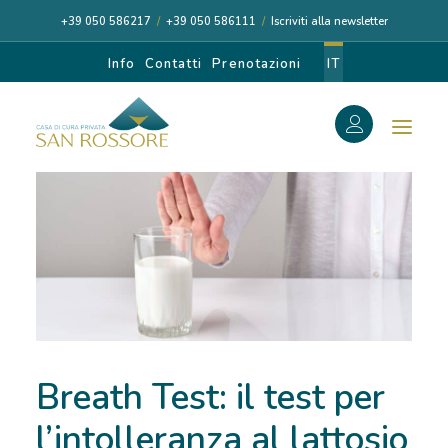
+39 050 586217
/
+39 050 586111
/
Iscriviti alla newsletter
Info
Contatti
Prenotazioni
IT
f
Search
Search
for:
CASA DI CURA
Breath Test: il test per
I NOSTRI MEDICI
l’intolleranza al lattosio
DIAGNOSI E CURA