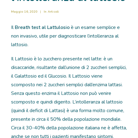
RICOVERI
Maggio 16, 2020
|
In
Articoli
Il
Breath test al Lattulosio
è un esame semplice e
PATOLOGIE
non invasivo, utile per diagnosticare l’intolleranza al
NEWS
lattosio.
FORMAZIONE
Il Lattosio è lo zucchero presente nel latte: è un
disaccaride, risultante dall’unione di 2 zuccheri semplici,
il Galattosio ed il Glucosio. Il Lattosio viene
scomposto nei 2 zuccheri semplici dall’enzima lattasi.
Senza questo enzima il Lattosio non può venire
scomposto e quindi digerito. L’intolleranza al lattosio
(quindi il deficit di Lattasi) è una forma molto comune,
presente in circa il 50% della popolazione mondiale.
Circa il 30-40% della popolazione italiana ne è affetta,
anche se non tutti i pazienti manifestano sintomi.