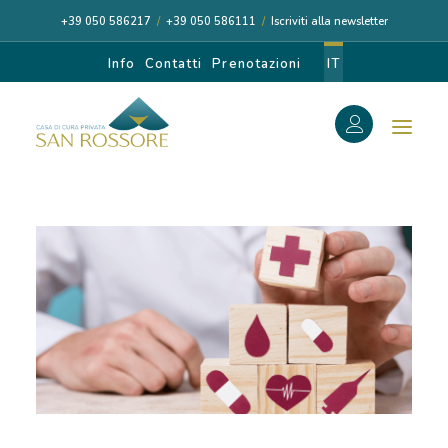
+39 050 586217
/
+39 050 586111
/
Iscriviti alla newsletter
Info
Contatti
Prenotazioni
IT
f
Search
Search
for:
CASA DI CURA
I NOSTRI MEDICI
DIAGNOSI E CURA