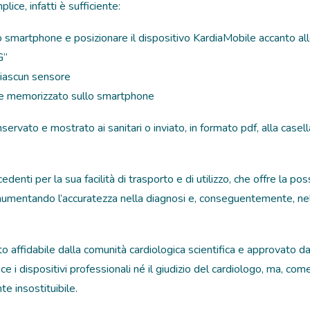
ice, infatti è sufficiente:
lo smartphone e posizionare il dispositivo KardiaMobile accanto 
G”
ciascun sensore
o e memorizzato sullo smartphone
servato e mostrato ai sanitari o inviato, in formato pdf, alla casel
enti per la sua facilità di trasporto e di utilizzo, che offre la poss
entando l’accuratezza nella diagnosi e, conseguentemente, nella
o affidabile dalla comunità cardiologica scientifica e approvato 
e i dispositivi professionali né il giudizio del cardiologo, ma, co
e insostituibile.