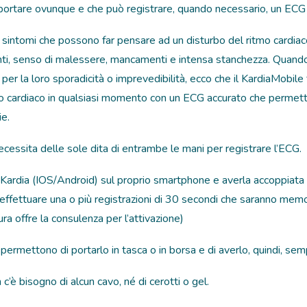
 portare ovunque e che può registrare, quando necessario, un ECG 
intomi che possono far pensare ad un disturbo del ritmo cardiaco,
anti, senso di malessere, mancamenti e intensa stanchezza. Quando 
 per la loro sporadicità o imprevedibilità, ecco che il KardiaMobile f
itmo cardiaco in qualsiasi momento con un ECG accurato che permett
ie.
necessita delle sole dita di entrambe le mani per registrare l’ECG.
 Kardia (IOS/Android) sul proprio smartphone e averla accoppiata
 effettuare una o più registrazioni di 30 secondi che saranno mem
ra offre la consulenza per l’attivazione)
permettono di portarlo in tasca o in borsa e di averlo, quindi, sem
c’è bisogno di alcun cavo, né di cerotti o gel.