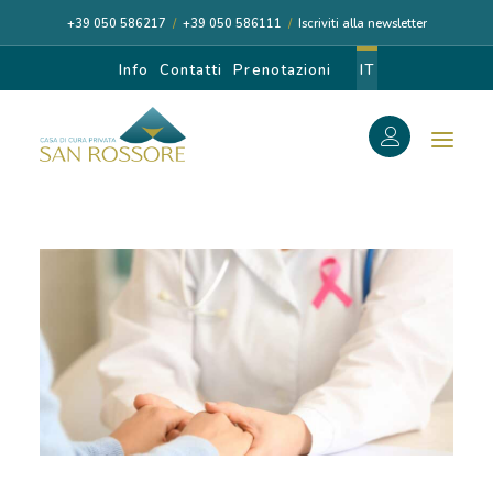
+39 050 586217
/
+39 050 586111
/
Iscriviti alla newsletter
Info
Contatti
Prenotazioni
IT
f
Search
Search
for:
CASA DI CURA
I NOSTRI MEDICI
DIAGNOSI E CURA