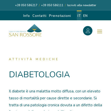
+39 050 586217
/
+39 050 586111
/
Iscriviti alla newsletter
Info
Contatti
Prenotazioni
IT
EN
f
Search
Search
for:
ATTIVITÀ MEDICHE
DIABETOLOGIA
CASA DI CURA
Il diabete è una malattia molto diffusa, con un elevato
I NOSTRI MEDICI
tasso di mortalità per cause dirette e secondarie. Si
tratta di una patologia cronica dovuta a un difetto della
DIAGNOSI E CURA