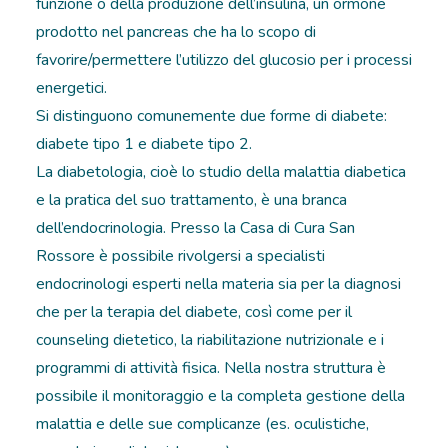
funzione o della produzione dell’insulina, un ormone
prodotto nel pancreas che ha lo scopo di
RICOVERI
favorire/permettere l’utilizzo del glucosio per i processi
energetici.
PATOLOGIE
Si distinguono comunemente due forme di diabete:
NEWS
diabete tipo 1 e diabete tipo 2.
La diabetologia, cioè lo studio della malattia diabetica
FORMAZIONE
e la pratica del suo trattamento, è una branca
dell’endocrinologia. Presso la Casa di Cura San
Rossore è possibile rivolgersi a specialisti
endocrinologi esperti nella materia sia per la diagnosi
che per la terapia del diabete, così come per il
counseling dietetico, la riabilitazione nutrizionale e i
programmi di attività fisica. Nella nostra struttura è
possibile il monitoraggio e la completa gestione della
malattia e delle sue complicanze (es. oculistiche,