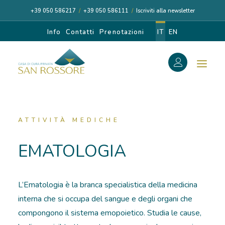
+39 050 586217
/
+39 050 586111
/
Iscriviti alla newsletter
Info
Contatti
Prenotazioni
IT
EN
f
Search
Search
for:
ATTIVITÀ MEDICHE
EMATOLOGIA
CASA DI CURA
L’Ematologia è la branca specialistica della medicina
I NOSTRI MEDICI
interna che si occupa del sangue e degli organi che
compongono il sistema emopoietico. Studia le cause,
DIAGNOSI E CURA