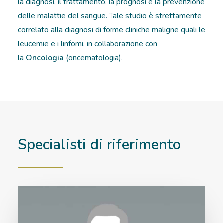
la diagnosi, il trattamento, la prognosi e la prevenzione
delle malattie del sangue. Tale studio è strettamente
RICOVERI
correlato alla diagnosi di forme cliniche maligne quali le
leucemie e i linfomi, in collaborazione con
PATOLOGIE
la
Oncologia
(oncematologia).
NEWS
FORMAZIONE
Specialisti di riferimento