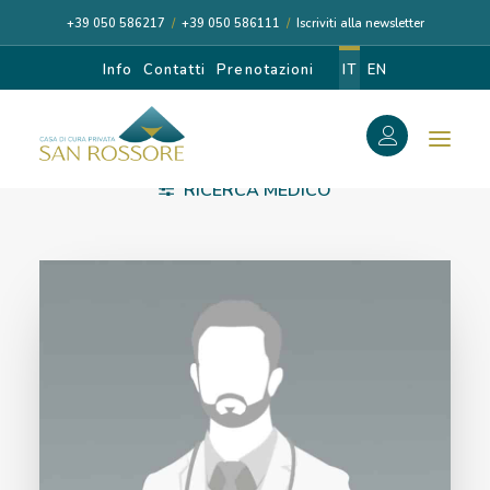
+39 050 586217
/
+39 050 586111
/
Iscriviti alla newsletter
Info
Contatti
Prenotazioni
IT
EN
f
RICERCA MEDICO
RADIOTERAPIA
Search
Search
for:
CASA DI CURA
I NOSTRI MEDICI
DIAGNOSI E CURA