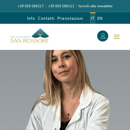
+39 050 586217
/
+39 050 586111
/
Iscriviti alla newsletter
Info
Contatti
Prenotazioni
IT
EN
f
Search
Search
for:
CASA DI CURA
I NOSTRI MEDICI
DIAGNOSI E CURA