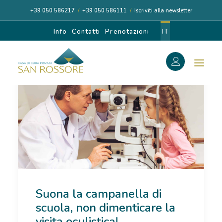
+39 050 586217
/
+39 050 586111
/
Iscriviti alla newsletter
Info
Contatti
Prenotazioni
IT
f
Search
Search
for:
CASA DI CURA
Suona la campanella di
I NOSTRI MEDICI
scuola, non dimenticare la
DIAGNOSI E CURA
visita oculistica!