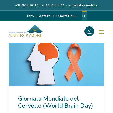
+39 050 586217
/
+39 050 586111
/
Iscriviti alla newsletter
Info
Contatti
Prenotazioni
IT
f
Search
Search
for:
CASA DI CURA
Giornata Mondiale del
I NOSTRI MEDICI
Cervello (World Brain Day)
DIAGNOSI E CURA