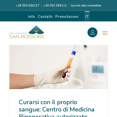
+39 050 586217
/
+39 050 586111
/
Iscriviti alla newsletter
Info
Contatti
Prenotazioni
IT
f
Search
Search
for:
CASA DI CURA
Curarsi con il proprio
I NOSTRI MEDICI
sangue: Centro di Medicina
DIAGNOSI E CURA
Rigenerativa autorizzato