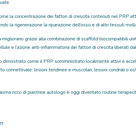
ivate.
me la concentrazione dei fattori di crescita contenuti nel PRP atti
o la rigenerazione la riparazione dell’osso e di altri tessuti molli
tà migliorano grazie alla combinazione di scaffold biocompatibili unit
lule e l’azione anti-infiammatoria dei fattori di crescita liberati d
no dimostrato come il PRP somministrato localmente attivi e accele
to connettivale: lesioni tendinee e muscolari, lesioni condrali o os
asma ricco di piastrine autologo è oggi diventato routine terapeuti
rt