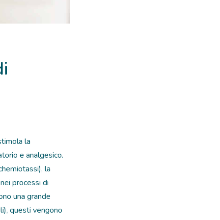
di
stimola la
atorio e analgesico.
chemiotassi), la
 nei processi di
ngono una grande
nuli), questi vengono