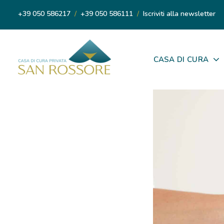
+39 050 586217
/
+39 050 586111
/
Iscriviti alla newsletter
CASA DI CURA