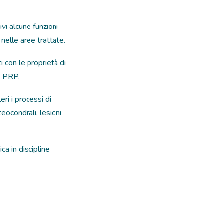
vi alcune funzioni
 nelle aree trattate.
i con le proprietà di
al PRP.
ri i processi di
teocondrali, lesioni
ca in discipline